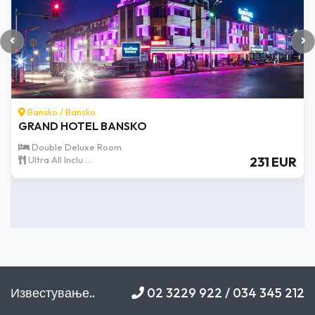
Bansko
/
Bansko
GRAND HOTEL BANSKO
Double Deluxe Room
Ultra All Inclu ...
231 EUR
Известување..
02 3229 922 / 034 345 212