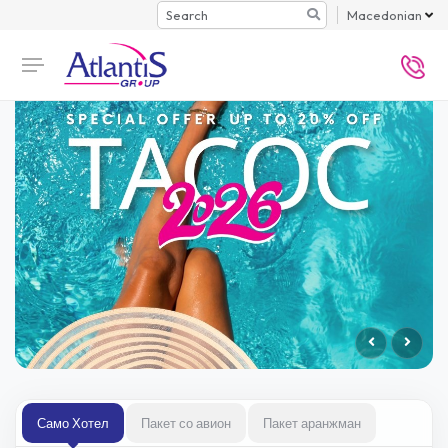
Search
Macedonian
Само Хотел
Пакет со авион
Пакет аранжман