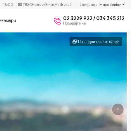
- 18:00
#B2CHeaderEmailAddress#
Language:
Macedonian
02 3229 922 / 034 345 212
екември
Побарајте не
Погледни ги сите слики