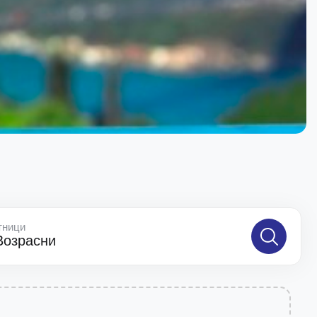
тници
Возрасни