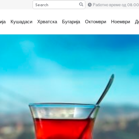
Search
Работно време од 08:00 
ија
Кушадаси
Хрватска
Бугарија
Октомври
Ноември
Д