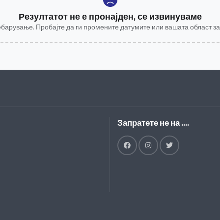
Резултатот не е пронајден, се извинуваме
ебарување. Пробајте да ги промените датумите или вашата област 
Запратете не на ....