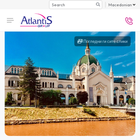
Search
Macedonian
Погледни ги сите слики