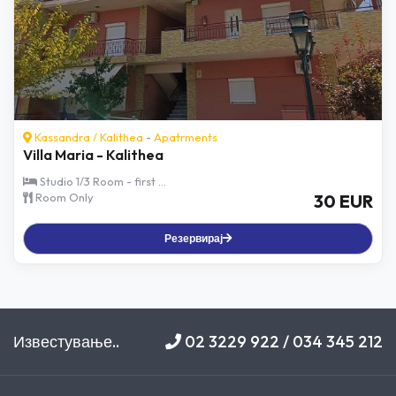
Kassandra
/
Kalithea
-
Apatrments
Villa Maria - Kalithea
Studio 1/3 Room - first ...
Room Only
30 EUR
Резервирај
Известување..
02 3229 922 / 034 345 212