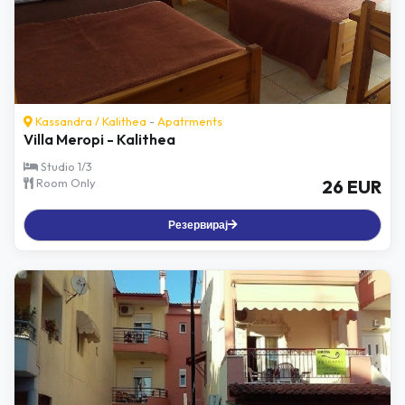
Kassandra
/
Kalithea
-
Apatrments
Villa Meropi - Kalithea
Studio 1/3
Room Only
26 EUR
Резервирај