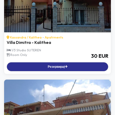
Kassandra
/
Kalithea
-
Apatrments
Villa Dimitra - Kalithea
1/3 Studio SUTEREN
Room Only
30 EUR
Резервирај