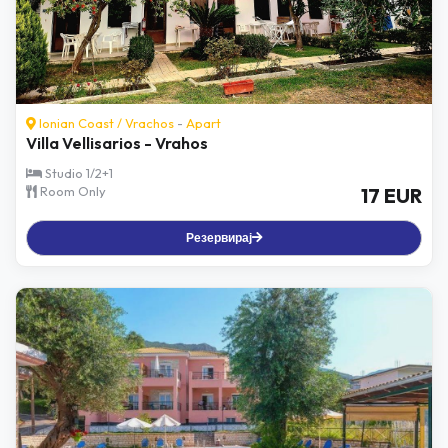
Ionian Coast
/
Vrachos
-
Apart
Villa Vellisarios - Vrahos
Studio 1/2+1
Room Only
17 EUR
Резервирај