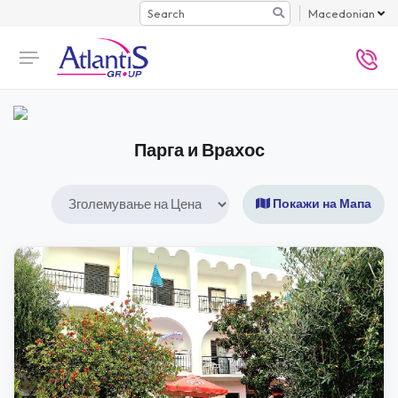
Search
Macedonian
Парга и Врахос
Покажи на Мапа