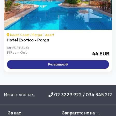
Ionian Coast
/
Parga
-
Apart
Hotel Exotico - Parga
1/3 STUDIO
Room Only
44 EUR
Резервирај
Известување..
02 3229 922 / 034 345 212
За нас
Запратете не на ....