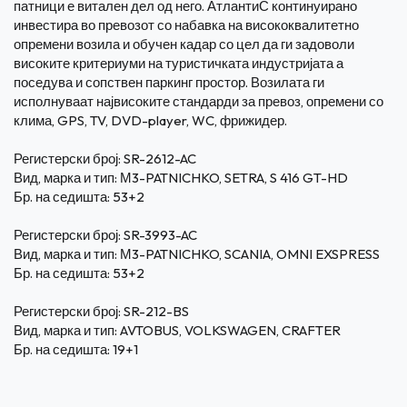
патници е витален дел од него. АтлантиС континуирано
инвестира во превозот со набавка на висококвалитетно
опремени возила и обучен кадар со цел да ги задоволи
високите критериуми на туристичката индустријата а
поседува и сопствен паркинг простор. Возилата ги
исполнуваат највисоките стандарди за превоз, опремени со
клима, GPS, TV, DVD-player, WC, фрижидер.
Регистерски број: SR-2612-AC
Вид, марка и тип: М3-PATNICHKO, SETRA, S 416 GT-HD
Бр. на седишта: 53+2
Регистерски број: SR-3993-AC
Вид, марка и тип: М3-PATNICHKO, SCANIA, OMNI EXSPRESS
Бр. на седишта: 53+2
Регистерски број: SR-212-BS
Вид, марка и тип: AVTOBUS, VOLKSWAGEN, CRAFTER
Бр. на седишта: 19+1