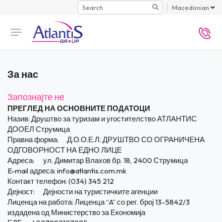
Search
Macedonian
За нас
Запознајте не
ПРЕГЛЕД НА ОСНОВНИТЕ ПОДАТОЦИ
Назив:
Друштво за туризам и угостителство АТЛАНТИС
ДООЕЛ Струмица
Правна форма:
Д.О.О.Е.Л. ДРУШТВО СО ОГРАНИЧЕНА
ОДГОВОРНОСТ НА ЕДНО ЛИЦЕ
Адреса:
ул. Димитар Влахов бр. 18, 2400 Струмица
E-mail адреса:
info@atlantis.com.mk
Контакт телефон: (034) 345 212
Дејност:
Дејности на туристичките агенции
Лиценца на работа: Лиценца “A” со рег. број 13-5842/3
издадена од Министерство за Економија