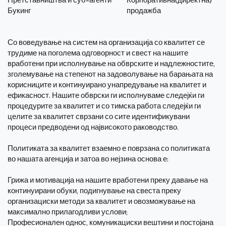
Букинг
продажба
Со воведување на систем на организација со квалитет се
трудиме на поголема одговорност и свест на нашите
вработени при исполнување на обврските и надлежностите,
зголемување на степенот на задоволување на барањата на
корисниците и континуирано унапредување на квалитет и
ефикасност. Нашите обврски ги исполнуваме следејќи ги
процедурите за квалитет и со тимска работа следејќи ги
целите за квалитет сврзани со сите идентификувани
процеси предводени од највисокото раководство.
Политиката за квалитет взаемно е поврзана со политиката
во нашата агенција и затоа во нејзина основа е:
Грижа и мотивација на нашите вработени преку давање на
континуирани обуки, подигнување на свеста преку
организациски методи за квалитет и овозможување на
максимално прилагодливи услови;
Професионален однос, комуникациски вештини и постојана