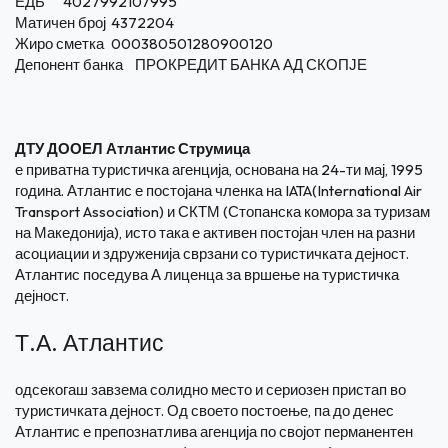
ЕДБ
4027992107995
Матичен број
4372204
Жиро сметка
000380501280900120
Депонент банка
ПРОКРЕДИТ БАНКА АД СКОПЈЕ
ДТУ ДООЕЛ Атлантис Струмица
е приватна туристичка агенција, основана на 24-ти мај, 1995
година. Атлантис е постојана членка на IATA(International Air
Transport Association) и СКТМ (Стопанска комора за туризам
на Македонија), исто така е активен постојан член на разни
асоциации и здруженија сврзани со туристичката дејност.
Атлантис поседува А лиценца за вршење на туристичка
дејност.
Т.А. Атлантис
одсекогаш завзема солидно место и сериозен пристап во
туристичката дејност. Од своето постоење, па до денес
Атлантис е препознатлива агенција по својот перманентен