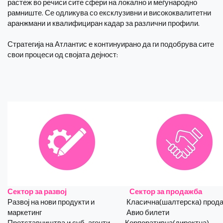
растеж во речиси сите сфери на локално и меѓународно
рамниште. Се одликува со ексклузивни и висококвалитетни
аранжмани и квалифициран кадар за различни профили.
Стратегија на Атлантис е континуирано да ги подобрува сите
свои процеси од својата дејност:
Сектор за развој
Сектор за продажба
Развој на нови продукти и
Класична(шалтерска) прод
маркетинг
Авио билети
Претставништва и суб-агенти
Корпоративна(директна)