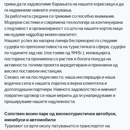
грижа да ги задоволиме барањата на нашите корисници и да
ги надминеме нивните очекувања;
За работната средина се грижиме со посебно внимание.
Модерни системи и современа технологија за континуирана
следливост и организираност со што на нашите кортисници
им нудиме најдобар можен квалитет;
Нашиот успех во нагорна линија беспрекорно го следиме
судејќи по препознатливоста на туристичката сфера, судејќи
по годините зад нас (постоиме од 1995г.), иновацијата,
постојаноста пронижена со растеж и богата понуда на
активности, големи проекти акредитирани и признаени од
високо поставени инстанции;
Секако, не на последно место, наша инспирација и наша
водечка сила е нашата лојална и верна клиентела и
долгогодишни партнери. Нивното задоволство и нивниот
повратен одговор се наше мерилo да ги унапредуваме и
прошируваме нашите надлежности.
Сопствен возен парк од високотуристички автобуси,
минибуси и автомобили
Туризмот се врти околу патувањето и транспортот на