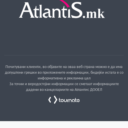
Почитувани клиенти, во објавите на оваа веб страна можно е да има
допуштени грешки во приложените информации, бидејќи истата е со
информативна и рекламна цел
За точни и веродостојни информации се сметаат информациите
дадени во канцелариите на Атлантис ДООЕЛ