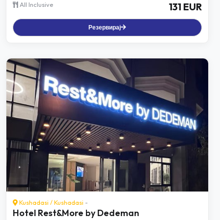
All Inclusive
131 EUR
Резервирај
Kushadasi
/
Kushadasi
-
Hotel Rest&More by Dedeman