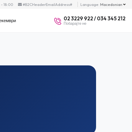
- 18:00
#B2CHeaderEmailAddress#
Language:
Macedonian
02 3229 922 / 034 345 212
екември
Побарајте не