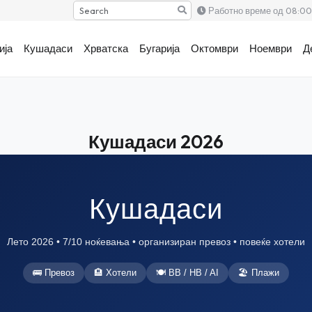
Search
Работно време од 08:00 
ија
Кушадаси
Хрватска
Бугарија
Октомври
Ноември
Д
Кушадаси 2026
Кушадаси
Лето 2026 • 7/10 ноќевања • организиран превоз • повеќе хотели
🚌 Превоз
🏨 Хотели
🍽 BB / HB / AI
🏖 Плажи