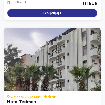
Half Board
111 EUR
Резервирај
Kushadasi
/
Kushadasi
-
Hotel Tecimen