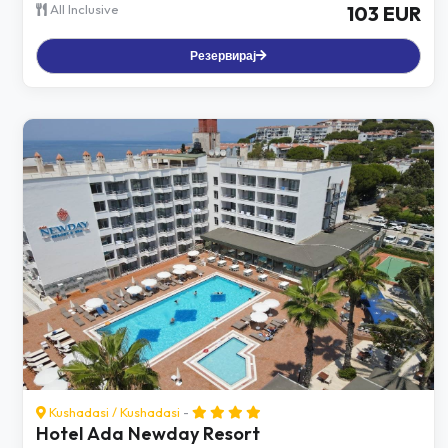
All Inclusive
103 EUR
Резервирај
Kushadasi
/
Kushadasi
-
Hotel Ada Newday Resort