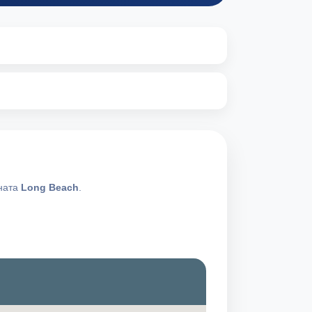
ната
Long Beach
.