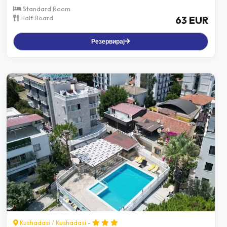
Standard Room
Half Board
63 EUR
Резервирај
Kushadasi
/
Kushadasi
-