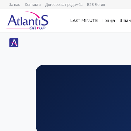
За нас
Контакти
Договор за продажба
B2B Логин
LAST MINUTE
Грција
Шпан