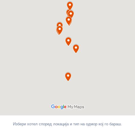
Избери хотел според локација и тип на одмор кој го бараш.