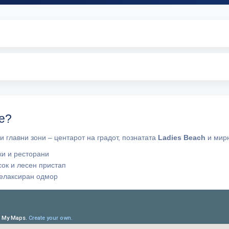
те?
 главни зони – центарот на градот, познатата
Ladies Beach
и мир
ки и ресторани
сок и лесен пристап
релаксиран одмор