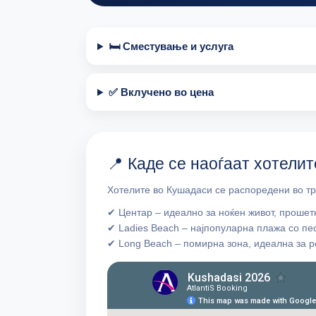
🛏 Сместување и услуга
✅ Вклучено во цена
📍 Каде се наоѓаат хотели
Хотелите во Кушадаси се распоредени во три
✔ Центар – идеално за ноќен живот, прошет
✔ Ladies Beach – најпопуларна плажа со пе
✔ Long Beach – помирна зона, идеална за 