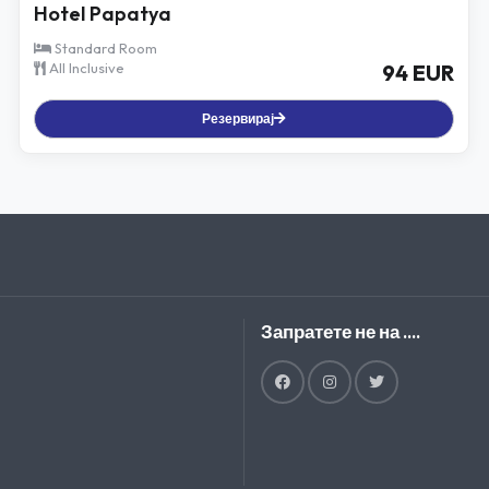
Hotel Papatya
Standard Room
All Inclusive
94 EUR
Резервирај
Запратете не на ....